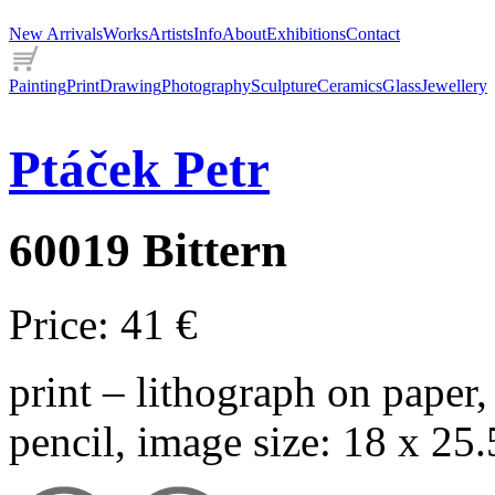
New Arrivals
Works
Artists
Info
About
Exhibitions
Contact
Painting
Print
Drawing
Photography
Sculpture
Ceramics
Glass
Jewellery
Ptáček
Petr
60019 Bittern
Price: 41 €
print – lithograph on paper,
pencil, image size: 18 x 25.