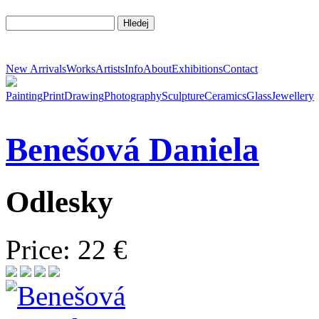
New Arrivals
Works
Artists
Info
About
Exhibitions
Contact
Painting
Print
Drawing
Photography
Sculpture
Ceramics
Glass
Jewellery
Benešová
Daniela
Odlesky
Price: 22 €