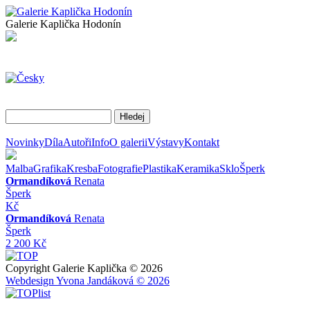
Galerie Kaplička Hodonín
Novinky
Díla
Autoři
Info
O galerii
Výstavy
Kontakt
Malba
Grafika
Kresba
Fotografie
Plastika
Keramika
Sklo
Šperk
Ormandíková
Renata
Šperk
Kč
Ormandíková
Renata
Šperk
2 200 Kč
Copyright Galerie Kaplička © 2026
Webdesign Yvona Jandáková © 2026