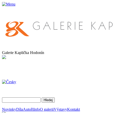
Galerie Kaplička Hodonín
Novinky
Díla
Autoři
Info
O galerii
Výstavy
Kontakt