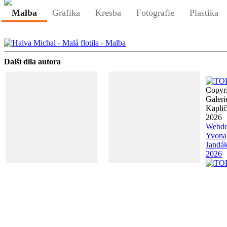
Malba
Grafika
Kresba
Fotografie
Plastika
Další díla autora
Copyr
Galeri
Kapli
2026
Webde
Yvona
Jandá
2026