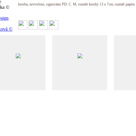
e
kresba, nevročeno, signováno PD: C. M, rozměr kresby 13 x 7cm, rozměr papíru 
čka ©
sign
ková ©