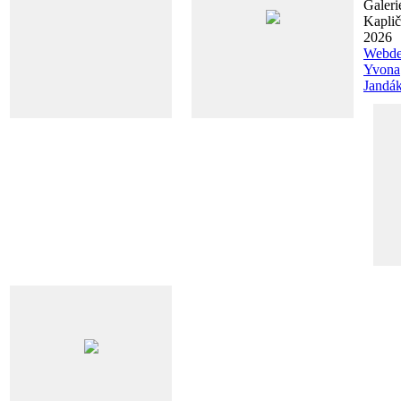
Galeri
Kapli
2026
Webde
Yvona
Jandá