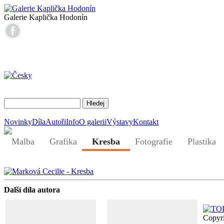
Galerie Kaplička Hodonín
Novinky
Díla
Autoři
Info
O galerii
Výstavy
Kontakt
Malba
Grafika
Kresba
Fotografie
Plastika
Další díla autora
Copyr