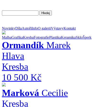
Novinky
Díla
Autoři
Info
O galerii
Výstavy
Kontakt
Malba
Grafika
Kresba
Fotografie
Plastika
Keramika
Sklo
Šperk
Ormandík
Marek
Hlava
Kresba
10 500 Kč
Marková
Cecilie
Kresba