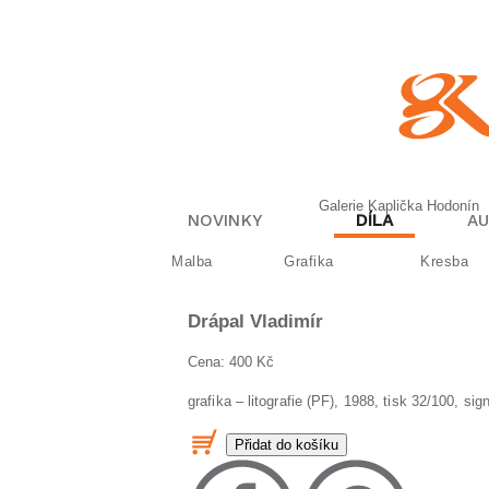
Galerie Kaplička Hodonín
NOVINKY
DÍLA
AU
Malba
Grafika
Kresba
Drápal
Vladimír
Cena: 400 Kč
grafika – litografie (PF), 1988, tisk 32/100, s