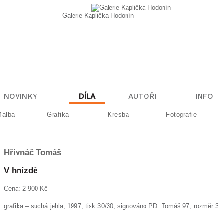
Galerie Kaplička Hodonín
NOVINKY
DÍLA
AUTOŘI
INFO
Malba
Grafika
Kresba
Fotografie
Hřivnáč
Tomáš
V hnízdě
Cena: 2 900 Kč
grafika – suchá jehla, 1997, tisk 30/30, signováno PD: Tomáš 97, roz