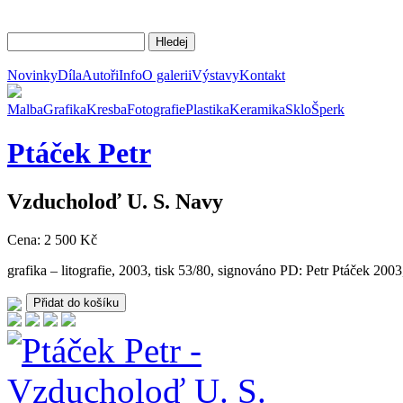
Novinky
Díla
Autoři
Info
O galerii
Výstavy
Kontakt
Malba
Grafika
Kresba
Fotografie
Plastika
Keramika
Sklo
Šperk
Ptáček
Petr
Vzducholoď U. S. Navy
Cena: 2 500 Kč
grafika – litografie, 2003, tisk 53/80, signováno PD: Petr Ptáč