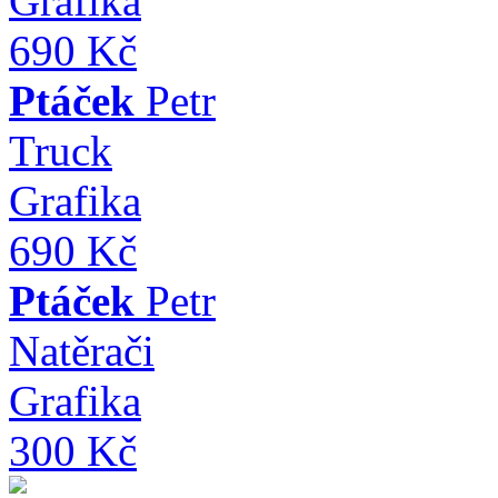
Grafika
690 Kč
Ptáček
Petr
Truck
Grafika
690 Kč
Ptáček
Petr
Natěrači
Grafika
300 Kč