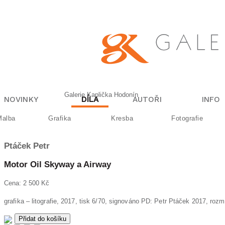
Galerie Kaplička Hodonín
NOVINKY
DÍLA
AUTOŘI
INFO
Malba
Grafika
Kresba
Fotografie
Ptáček
Petr
Motor Oil Skyway a Airway
Cena: 2 500 Kč
grafika – litografie, 2017, tisk 6/70, signováno PD: Petr Ptáček 20