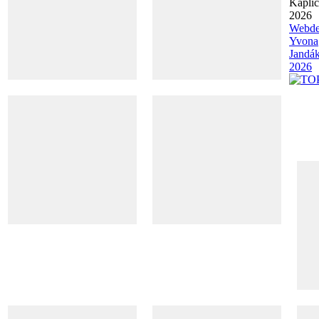
Kapli
2026
Webde
Yvona
Jandá
2026