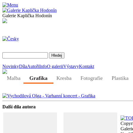
Galerie Kaplička Hodonín
Novinky
Díla
Autoři
Info
O galerii
Výstavy
Kontakt
Malba
Grafika
Kresba
Fotografie
Plastika
Další díla autora
Copyr
Galeri