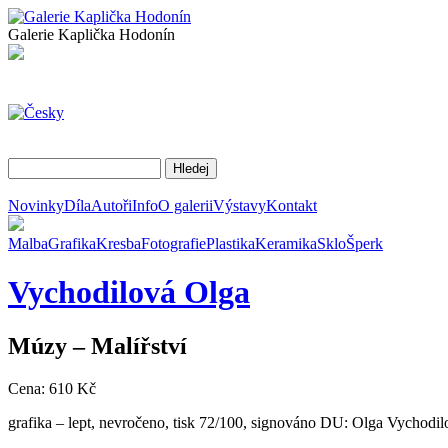
Galerie Kaplička Hodonín
Novinky
Díla
Autoři
Info
O galerii
Výstavy
Kontakt
Malba
Grafika
Kresba
Fotografie
Plastika
Keramika
Sklo
Šperk
Vychodilová
Olga
Múzy – Malířství
Cena: 610 Kč
grafika – lept, nevročeno, tisk 72/100, signováno DU: Olga Vychodil