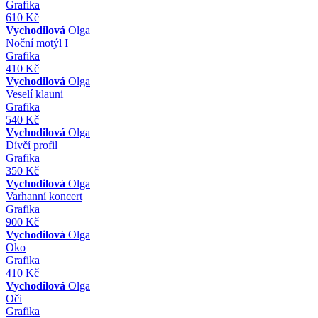
Grafika
610 Kč
Vychodilová
Olga
Noční motýl I
Grafika
410 Kč
Vychodilová
Olga
Veselí klauni
Grafika
540 Kč
Vychodilová
Olga
Dívčí profil
Grafika
350 Kč
Vychodilová
Olga
Varhanní koncert
Grafika
900 Kč
Vychodilová
Olga
Oko
Grafika
410 Kč
Vychodilová
Olga
Oči
Grafika