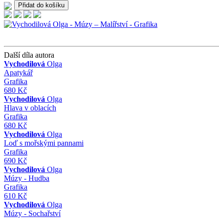
Další díla autora
Vychodilová
Olga
Apatykář
Grafika
680 Kč
Vychodilová
Olga
Hlava v oblacích
Grafika
680 Kč
Vychodilová
Olga
Loď s mořskými pannami
Grafika
690 Kč
Vychodilová
Olga
Múzy - Hudba
Grafika
610 Kč
Vychodilová
Olga
Múzy - Sochařství