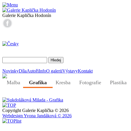
Galerie Kaplička Hodonín
Novinky
Díla
Autoři
Info
O galerii
Výstavy
Kontakt
Malba
Grafika
Kresba
Fotografie
Plastika
Copyright Galerie Kaplička © 2026
Webdesign Yvona Jandáková © 2026