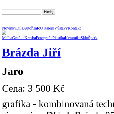
Novinky
Díla
Autoři
Info
O galerii
Výstavy
Kontakt
Malba
Grafika
Kresba
Fotografie
Plastika
Keramika
Sklo
Šperk
Brázda
Jiří
Jaro
Cena: 3 500 Kč
grafika - kombinovaná techn