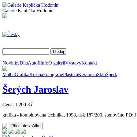
Galerie Kaplička Hodonín
Novinky
Díla
Autoři
Info
O galerii
Výstavy
Kontakt
Malba
Grafika
Kresba
Fotografie
Plastika
Keramika
Sklo
Šperk
Šerých
Jaroslav
Cena: 1 200 Kč
grafika - kombinovaná technika, 1998, tisk 187/200, signováno PD: J