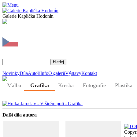
Galerie Kaplička Hodonín
Novinky
Díla
Autoři
Info
O galerii
Výstavy
Kontakt
Malba
Grafika
Kresba
Fotografie
Plastika
Další díla autora
Copyr