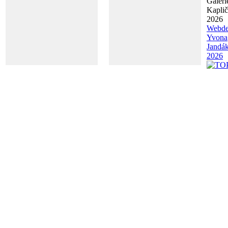
Galeri
Kapli
2026
Webde
Yvona
Jandá
2026