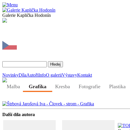
Galerie Kaplička Hodonín
Novinky
Díla
Autoři
Info
O galerii
Výstavy
Kontakt
Malba
Grafika
Kresba
Fotografie
Plastika
Další díla autora