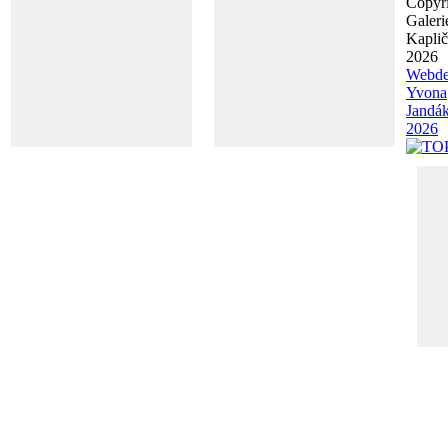
Copyr
Galeri
Kapli
2026
Webde
Yvona
Jandá
2026