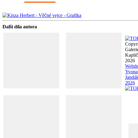
Další díla autora
Copyr
Galeri
Kapli
2026
Webde
Yvona
Jandá
2026