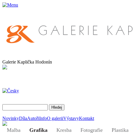
Galerie Kaplička Hodonín
Novinky
Díla
Autoři
Info
O galerii
Výstavy
Kontakt
Malba
Grafika
Kresba
Fotografie
Plastika