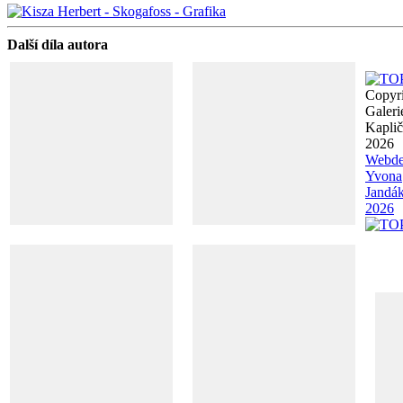
Další díla autora
Copyr
Galeri
Kapli
2026
Webde
Yvona
Jandá
2026