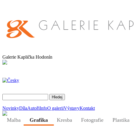
Galerie Kaplička Hodonín
Novinky
Díla
Autoři
Info
O galerii
Výstavy
Kontakt
Malba
Grafika
Kresba
Fotografie
Plastika