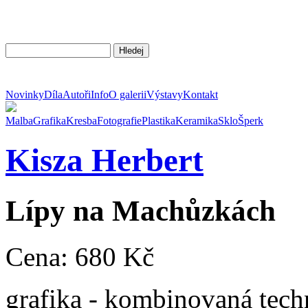
Novinky
Díla
Autoři
Info
O galerii
Výstavy
Kontakt
Malba
Grafika
Kresba
Fotografie
Plastika
Keramika
Sklo
Šperk
Kisza
Herbert
Lípy na Machůzkách
Cena: 680 Kč
grafika - kombinovaná tech