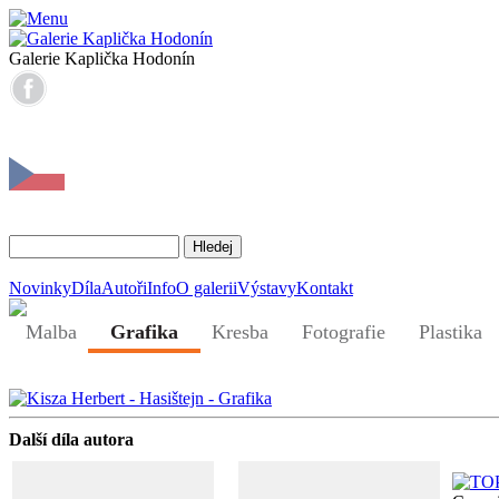
Galerie Kaplička Hodonín
Novinky
Díla
Autoři
Info
O galerii
Výstavy
Kontakt
Malba
Grafika
Kresba
Fotografie
Plastika
Další díla autora