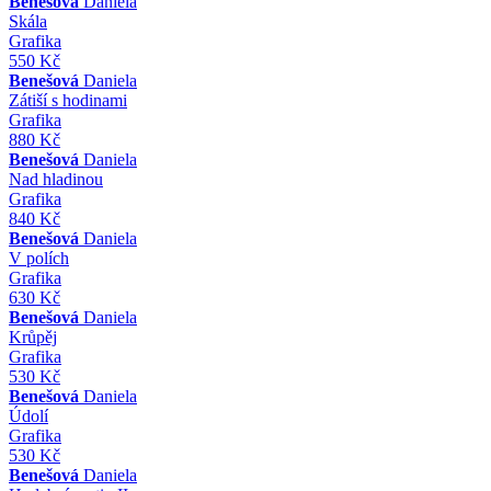
Benešová
Daniela
Skála
Grafika
550 Kč
Benešová
Daniela
Zátiší s hodinami
Grafika
880 Kč
Benešová
Daniela
Nad hladinou
Grafika
840 Kč
Benešová
Daniela
V polích
Grafika
630 Kč
Benešová
Daniela
Krůpěj
Grafika
530 Kč
Benešová
Daniela
Údolí
Grafika
530 Kč
Benešová
Daniela