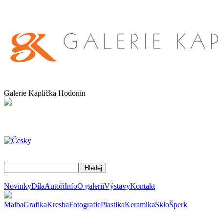
Galerie Kaplička Hodonín
Novinky
Díla
Autoři
Info
O galerii
Výstavy
Kontakt
Malba
Grafika
Kresba
Fotografie
Plastika
Keramika
Sklo
Šperk