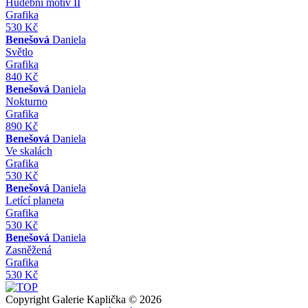
Hudební motiv II
Grafika
530 Kč
Benešová
Daniela
Světlo
Grafika
840 Kč
Benešová
Daniela
Nokturno
Grafika
890 Kč
Benešová
Daniela
Ve skalách
Grafika
530 Kč
Benešová
Daniela
Letící planeta
Grafika
530 Kč
Benešová
Daniela
Zasněžená
Grafika
530 Kč
Copyright Galerie Kaplička © 2026