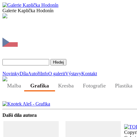
Galerie Kaplička Hodonín
Novinky
Díla
Autoři
Info
O galerii
Výstavy
Kontakt
Malba
Grafika
Kresba
Fotografie
Plastika
Další díla autora
Copyr