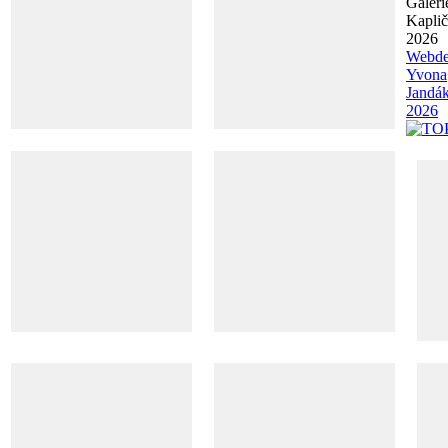
Galeri
Kapli
2026
Webde
Yvona
Jandá
2026