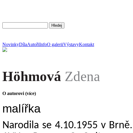
Novinky
Díla
Autoři
Info
O galerii
Výstavy
Kontakt
Höhmová
Zdena
O autorovi (více)
malířka
Narodila se 4.10.1955 v Brně