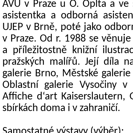
AVU v Praze u O. Oplta a ve s
asistentka a odborná asiste
UJEP v Brně, poté jako odborn
v Praze. Od r. 1988 se věnuje
a příležitostně knižní ilustr
pražských malířů. Její díla
galerie Brno, Městské galeri
Oblastní galerie Vysočiny v
Affiche d‘art Kaiserslautern, 
sbírkách doma i v zahraničí.
Samostatné výstavy (výběr):