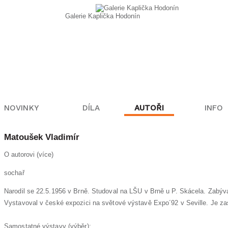
Galerie Kaplička Hodonín
NOVINKY
DÍLA
AUTOŘI
INFO
Matoušek
Vladimír
O autorovi (více)
sochař
Narodil se 22.5.1956 v Brně. Studoval na LŠU v Brně u P. Skácela. Zabýva
Vystavoval v české expozici na světové výstavě Expo´92 v Seville. Je za
Samostatné výstavy (výběr):