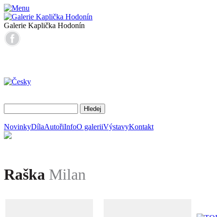
Galerie Kaplička Hodonín
Novinky
Díla
Autoři
Info
O galerii
Výstavy
Kontakt
Raška
Milan