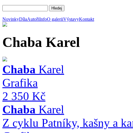
Novinky
Díla
Autoři
Info
O galerii
Výstavy
Kontakt
Chaba
Karel
Chaba
Karel
Grafika
2 350 Kč
Chaba
Karel
Z cyklu Patníky, kašny a k