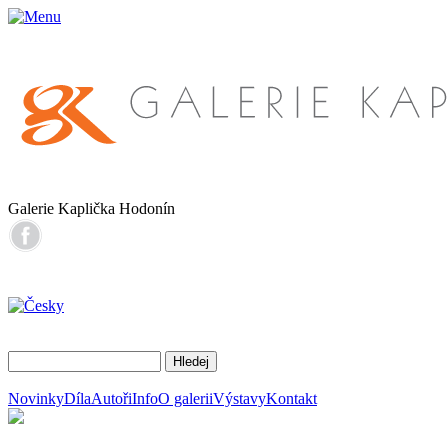
Galerie Kaplička Hodonín
Novinky
Díla
Autoři
Info
O galerii
Výstavy
Kontakt