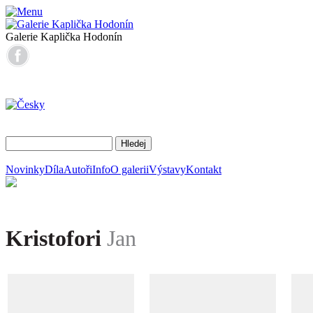
Galerie Kaplička Hodonín
Novinky
Díla
Autoři
Info
O galerii
Výstavy
Kontakt
Kristofori
Jan